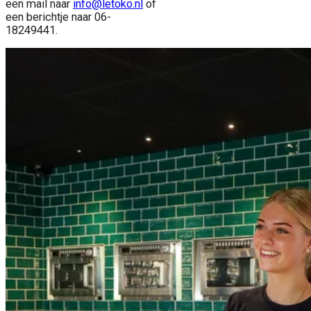
een mail naar
info@letoko.nl
of
een berichtje naar 06-
18249441.